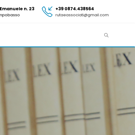
 Emanuele n. 23
+39 0874.438564
ampobasso
rutaeassociati@gmail.com