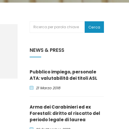
Cerca
NEWS & PRESS
Pubblico impiego, personale
ATA: valutabilità dei titoli ASL
21 Marzo 2018
Arma dei Carabinieri ed ex
Forestali: diritto al riscatto del
periodo legale di laurea