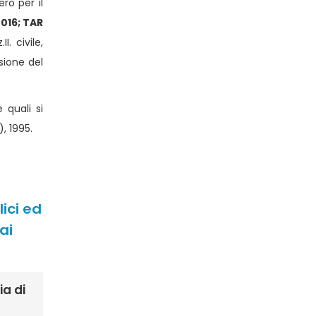
ro per il
2016; TAR
I. civile,
sione del
 quali si
), 1995.
ici ed
ai
a di