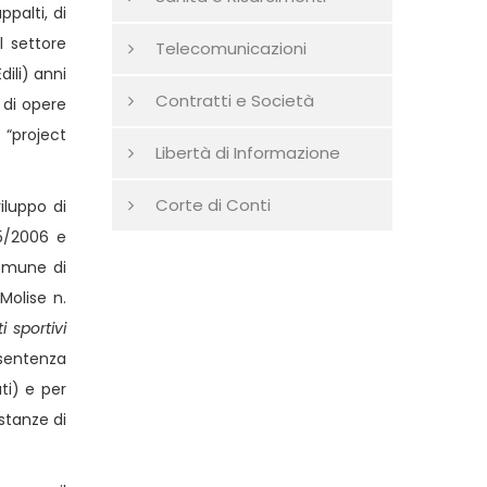
palti, di
l settore
Telecomunicazioni
ili) anni
Contratti e Società
 di opere
. “project
Libertà di Informazione
Corte di Conti
iluppo di
55/2006 e
Comune di
Molise n.
i sportivi
sentenza
ti) e per
stanze di