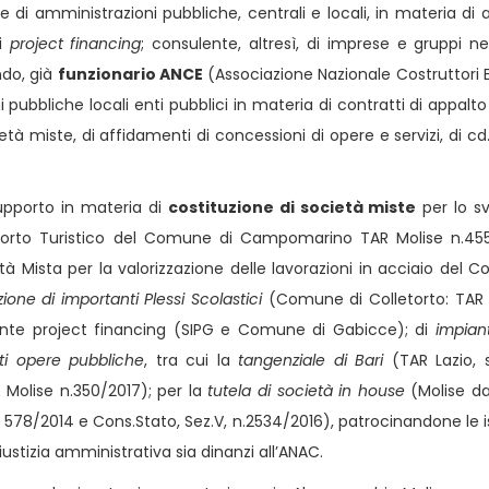
i amministrazioni pubbliche, centrali e locali, in materia di ap
di
project financing
; consulente, altresì, di imprese e gruppi ne
ondo, già
funzionario ANCE
(Associazione Nazionale Costruttori Ed
 pubbliche locali enti pubblici in materia di contratti di appalto
ietà miste, di affidamenti di concessioni di opere e servizi, di cd
supporto in materia di
costituzione di società miste
per lo sv
i (Porto Turistico del Comune di Campomarino TAR Molise n.4
tà Mista per la valorizzazione delle lavorazioni in acciaio del 
azione di importanti Plessi Scolastici
(Comune di Colletorto: TAR 
te project financing (SIPG e Comune di Gabicce); di
impiant
nti opere pubbliche
, tra cui la
tangenziale di Bari
(TAR Lazio, 
Molise n.350/2017); per la
tutela di società in house
(Molise da
 578/2014 e Cons.Stato, Sez.V, n.2534/2016), patrocinandone le i
giustizia amministrativa sia dinanzi all’ANAC.