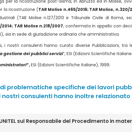
a per la ricostruzione post-sisma, in Abruzzo ed in Molise, ovve
 la ricostruzione (
TAR Molise n.465/2016; TAR Molise, n.320/
dustriali (TAR Molise n.127/2013 e Tribunale Civile di Roma, sez.I
1/2014; TAR Molise n.218/2007
, confermata in appello con deci
), sia in sede di giurisdizione ordinaria che amministrativa.
a, i nostri consulenti hanno curato diverse Pubblicazioni, tra le
la gestione dei pubblici servizi
”, ESI (Edizioni Scientifiche Italiane
mministratori
”,
ESI (Edizioni Scientifiche Italiane), 1999.
i problematiche specifiche dei lavori pubbl
 i nostri consulenti hanno inoltre relazionato 
NITEL sul Responsabile del Procedimento in materi