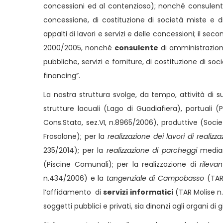
concessioni ed al contenzioso); nonché consulente d
concessione, di costituzione di società miste e 
appalti di lavori e servizi e delle concessioni; il sec
2000/2005, nonché
consulente
di amministrazioni
pubbliche, servizi e forniture, di costituzione di soc
financing”.
La nostra struttura svolge, da tempo, attività di 
strutture lacuali (Lago di Guadiafiera), portual
Cons.Stato, sez.VI, n.8965/2006), produttive (Socie
Frosolone); per la
realizzazione dei lavori di realizz
235/2014); per la
realizzazione di parcheggi
median
(Piscine Comunali); per la realizzazione di
rileva
n.434/2006) e la
tangenziale di Campobasso
(TAR 
l’affidamento di
servizi informatici
(TAR Molise n.
soggetti pubblici e privati, sia dinanzi agli organi di 