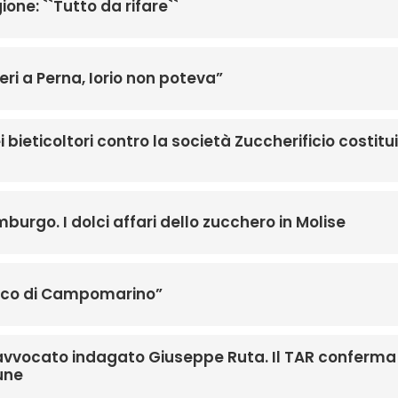
ione: ``Tutto da rifare``
ri a Perna, Iorio non poteva”
ei bieticoltori contro la società Zuccherificio costitu
mburgo. I dolci affari dello zucchero in Molise
stico di Campomarino”
l’avvocato indagato Giuseppe Ruta. Il TAR conferma
une