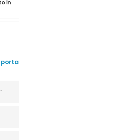
o in
riporta
”